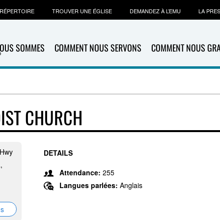
RÉPERTOIRE
TROUVER UNE ÉGLISE
DEMANDEZ À L’EMU
LA PRE
NOUS SOMMES
COMMENT NOUS SERVONS
COMMENT NOUS GR
DIST CHURCH
 Hwy
DETAILS
,
Attendance:
255
Langues parlées:
Anglais
ns