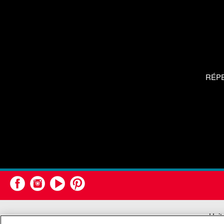
RÉP
Unit