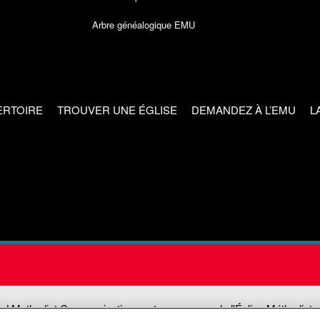
Arbre généalogique EMU
ERTOIRE
TROUVER UNE ÉGLISE
DEMANDEZ À L’EMU
L
ed Methodist Communications est une agence de l'Église Méthodiste