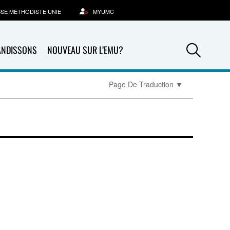
SSE MÉTHODISTE UNIE
MYUMC
Sea
ANDISSONS
NOUVEAU SUR L’EMU?
Page De Traduction
▼