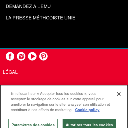
DEMANDEZ À L’EMU
LA PRESSE MÉTHODISTE UNIE
LÉGAL
En cliquant sur « Accepter tous les cookies », vous
United Methodist Communications est une agence de l'Église
acceptez le stockage de cookies sur votre appareil pour
améliorer la navigation sur le site, analyser son utilisation et
Méthodiste Unie
contribuer à nos efforts de marketing.
Cookie policy
©2026
Communications Méthodistes Unies. Tous droits
réservés
Paramètres des cookies
Autoriser tous les cookies