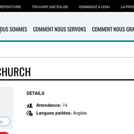
RÉPERTOIRE
TROUVER UNE ÉGLISE
DEMANDEZ À L’EMU
LA PRE
NOUS SOMMES
COMMENT NOUS SERVONS
COMMENT NOUS GR
 CHURCH
DETAILS
Attendance:
74
Langues parlées:
Anglais
ns