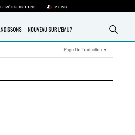
SSE MÉTHODISTE UNIE
MYUMC
Sea
ANDISSONS
NOUVEAU SUR L’EMU?
Page De Traduction
▼