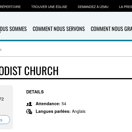
RÉPERTOIRE
TROUVER UNE ÉGLISE
DEMANDEZ À L’EMU
LA PRE
NOUS SOMMES
COMMENT NOUS SERVONS
COMMENT NOUS GR
h
HODIST CHURCH
DETAILS
72
Attendance:
54
Langues parlées:
Anglais
ns