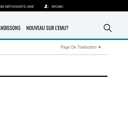
SSE MÉTHODISTE UNIE
MYUMC
Sea
ANDISSONS
NOUVEAU SUR L’EMU?
Page De Traduction
▼