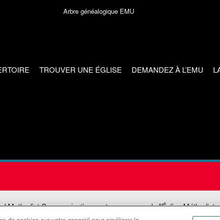
Arbre généalogique EMU
ERTOIRE
TROUVER UNE ÉGLISE
DEMANDEZ À L’EMU
L
ed Methodist Communications est une agence de l'Église Méthodiste
e de cookies sur votre appareil pour améliorer la