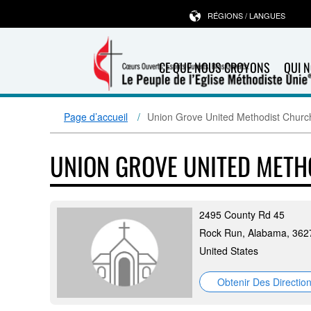
RÉGIONS / LANGUES
CE QUE NOUS CROYONS
QUI 
Page d’accueil
Union Grove United Methodist Churc
UNION GROVE UNITED MET
2495 County Rd 45
Rock Run, Alabama, 362
United States
Obtenir Des Directio