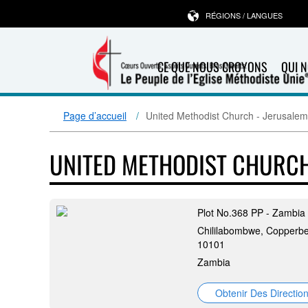
RÉGIONS / LANGUES
CE QUE NOUS CROYONS
QUI 
Page d’accueil
United Methodist Church - Jerusalem
UNITED METHODIST CHURCH
Plot No.368 PP - Zambia
Chililabombwe, Copperbel
10101
Zambia
Obtenir Des Directio