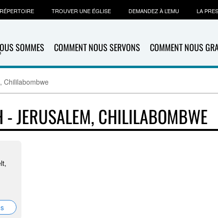
RÉPERTOIRE
TROUVER UNE ÉGLISE
DEMANDEZ À L’EMU
LA PRE
NOUS SOMMES
COMMENT NOUS SERVONS
COMMENT NOUS GR
, Chililabombwe
 - JERUSALEM, CHILILABOMBWE
t,
ns