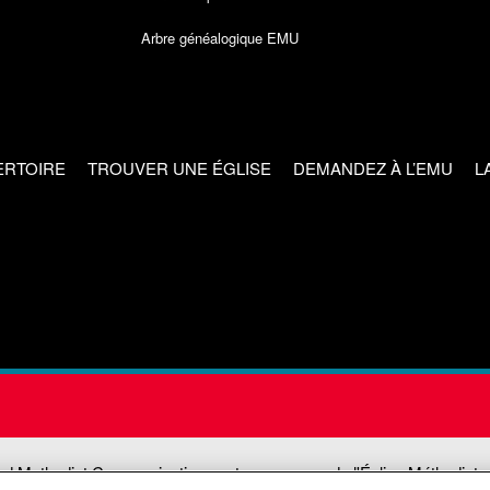
Arbre généalogique EMU
ERTOIRE
TROUVER UNE ÉGLISE
DEMANDEZ À L’EMU
L
ed Methodist Communications est une agence de l'Église Méthodiste