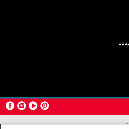
RÉP
Unit