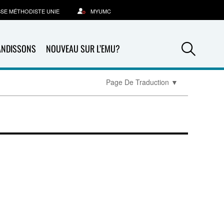
SSE MÉTHODISTE UNIE
MYUMC
Sea
ANDISSONS
NOUVEAU SUR L’EMU?
Page De Traduction
▼