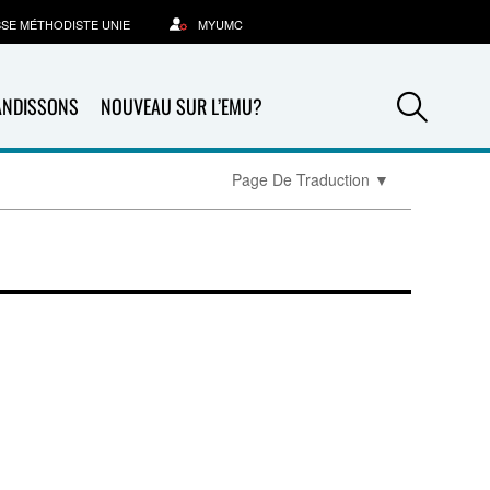
SSE MÉTHODISTE UNIE
MYUMC
Sea
ANDISSONS
NOUVEAU SUR L’EMU?
Page De Traduction
▼