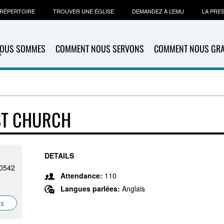
RÉPERTOIRE
TROUVER UNE ÉGLISE
DEMANDEZ À L’EMU
LA PRE
NOUS SOMMES
COMMENT NOUS SERVONS
COMMENT NOUS GR
ST CHURCH
DETAILS
-0542
Attendance:
110
Langues parlées:
Anglais
ns