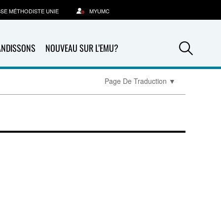
SSE MÉTHODISTE UNIE
MYUMC
Sea
ANDISSONS
NOUVEAU SUR L’EMU?
Page De Traduction
▼