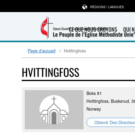
RÉGIONS / LANGUES
CE QUE NOUS CROYONS
QUI 
Page d’accueil
Hvittingfoss
HVITTINGFOSS
Boks 81
Hvittingfoss, Buskerud, 
Norway
Obtenir Des Directio