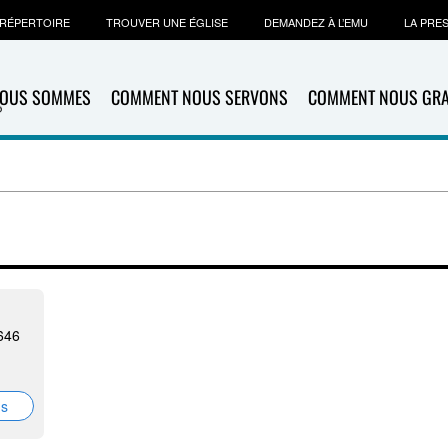
RÉPERTOIRE
TROUVER UNE ÉGLISE
DEMANDEZ À L’EMU
LA PRE
NOUS SOMMES
COMMENT NOUS SERVONS
COMMENT NOUS GR
3646
ns