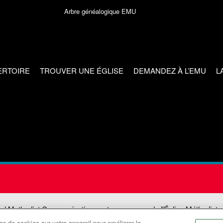
Arbre généalogique EMU
ERTOIRE
TROUVER UNE ÉGLISE
DEMANDEZ À L’EMU
L
ed Methodist Communications est une agence de l'Église Méthodiste
e de cookies sur votre appareil pour améliorer la