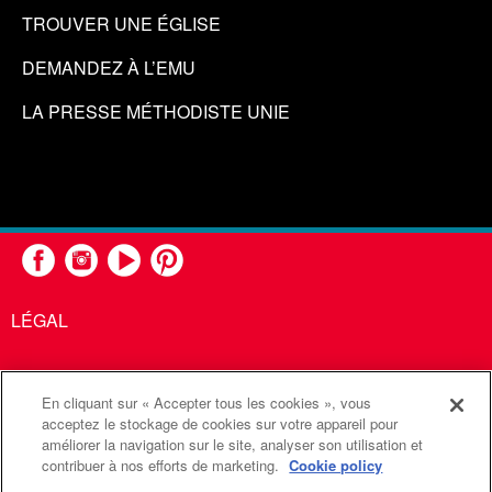
TROUVER UNE ÉGLISE
DEMANDEZ À L’EMU
LA PRESSE MÉTHODISTE UNIE
LÉGAL
En cliquant sur « Accepter tous les cookies », vous
United Methodist Communications est une agence de l'Église
acceptez le stockage de cookies sur votre appareil pour
améliorer la navigation sur le site, analyser son utilisation et
Méthodiste Unie
contribuer à nos efforts de marketing.
Cookie policy
©2026
Communications Méthodistes Unies. Tous droits