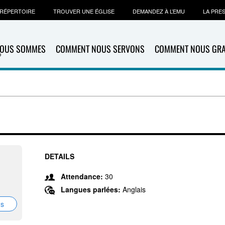
RÉPERTOIRE
TROUVER UNE ÉGLISE
DEMANDEZ À L’EMU
LA PRE
NOUS SOMMES
COMMENT NOUS SERVONS
COMMENT NOUS GR
DETAILS
Attendance:
30
Langues parlées:
Anglais
ns