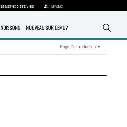
SSE MÉTHODISTE UNIE
MYUMC
Sea
ANDISSONS
NOUVEAU SUR L’EMU?
Page De Traduction
▼