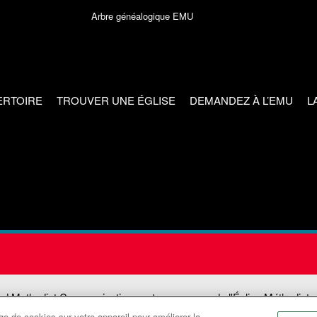
Arbre généalogique EMU
ERTOIRE
TROUVER UNE ÉGLISE
DEMANDEZ À L’EMU
L
ed Methodist Communications est une agence de l'Église Méthodiste
e de cookies sur votre appareil pour améliorer la