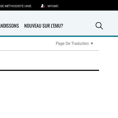
SSE MÉTHODISTE UNIE
MYUMC
Sea
ANDISSONS
NOUVEAU SUR L’EMU?
Page De Traduction
▼