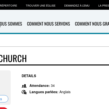
RÉPERTOIRE
TROUVER UNE ÉGLISE
DEMANDEZ À L’EMU
LA PRE
NOUS SOMMES
COMMENT NOUS SERVONS
COMMENT NOUS GR
 CHURCH
DETAILS
Attendance:
34
Langues parlées:
Anglais
ns