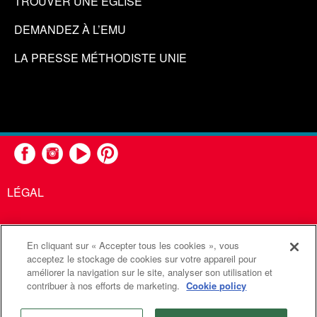
TROUVER UNE ÉGLISE
DEMANDEZ À L’EMU
LA PRESSE MÉTHODISTE UNIE
LÉGAL
En cliquant sur « Accepter tous les cookies », vous
United Methodist Communications est une agence de l'Église
acceptez le stockage de cookies sur votre appareil pour
améliorer la navigation sur le site, analyser son utilisation et
Méthodiste Unie
contribuer à nos efforts de marketing.
Cookie policy
©2026
Communications Méthodistes Unies. Tous droits
réservés