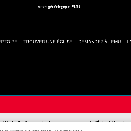
Arbre généalogique EMU
ERTOIRE
TROUVER UNE ÉGLISE
DEMANDEZ À L’EMU
L
ed Methodist Communications est une agence de l'Église Méthodiste
e de cookies sur votre appareil pour améliorer la