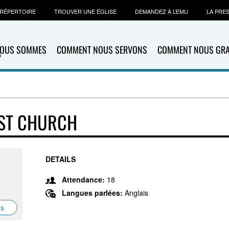
RÉPERTOIRE
TROUVER UNE ÉGLISE
DEMANDEZ À L’EMU
LA PRE
NOUS SOMMES
COMMENT NOUS SERVONS
COMMENT NOUS GR
ST CHURCH
DETAILS
Attendance:
18
Langues parlées:
Anglais
ns