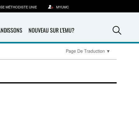
SSE MÉTHODISTE UNIE
MYUMC
Sea
ANDISSONS
NOUVEAU SUR L’EMU?
Page De Traduction
▼