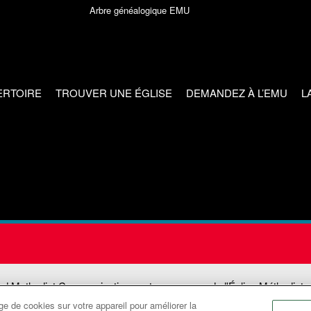
Arbre généalogique EMU
ERTOIRE
TROUVER UNE ÉGLISE
DEMANDEZ À L’EMU
L
ed Methodist Communications est une agence de l'Église Méthodiste
e de cookies sur votre appareil pour améliorer la
©2026
Communications Méthodistes Unies. Tous droits réservés