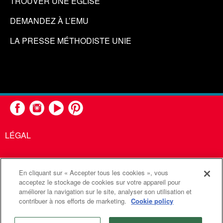
TROUVER UNE ÉGLISE
DEMANDEZ À L’EMU
LA PRESSE MÉTHODISTE UNIE
LÉGAL
En cliquant sur « Accepter tous les cookies », vous
United Methodist Communications est une agence de l'Église
acceptez le stockage de cookies sur votre appareil pour
améliorer la navigation sur le site, analyser son utilisation et
Méthodiste Unie
contribuer à nos efforts de marketing.
Cookie policy
©2026
Communications Méthodistes Unies. Tous droits
réservés