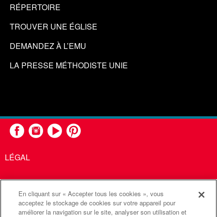
RÉPERTOIRE
TROUVER UNE ÉGLISE
DEMANDEZ À L’EMU
LA PRESSE MÉTHODISTE UNIE
LÉGAL
En cliquant sur « Accepter tous les cookies », vous
United Methodist Communications est une agence de l'Église
acceptez le stockage de cookies sur votre appareil pour
améliorer la navigation sur le site, analyser son utilisation et
Méthodiste Unie