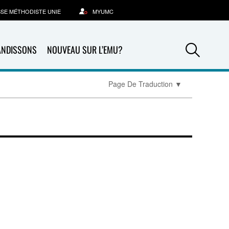
SSE MÉTHODISTE UNIE
MYUMC
Sea
ANDISSONS
NOUVEAU SUR L’EMU?
Page De Traduction
▼