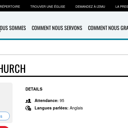
RÉPERTOIRE
TROUVER UNE ÉGLISE
DEMANDEZ À L’EMU
LA PRE
NOUS SOMMES
COMMENT NOUS SERVONS
COMMENT NOUS GR
CHURCH
DETAILS
Attendance:
95
Langues parlées:
Anglais
ns