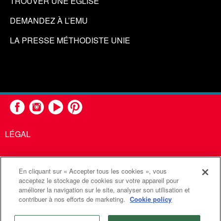
TROUVER UNE ÉGLISE
DEMANDEZ À L’EMU
LA PRESSE MÉTHODISTE UNIE
LÉGAL
En cliquant sur « Accepter tous les cookies », vous
United Methodist Communications est une agence de l'Église
acceptez le stockage de cookies sur votre appareil pour
améliorer la navigation sur le site, analyser son utilisation et
Méthodiste Unie
contribuer à nos efforts de marketing.
Cookie policy
©2026
Communications Méthodistes Unies. Tous droits
réservés