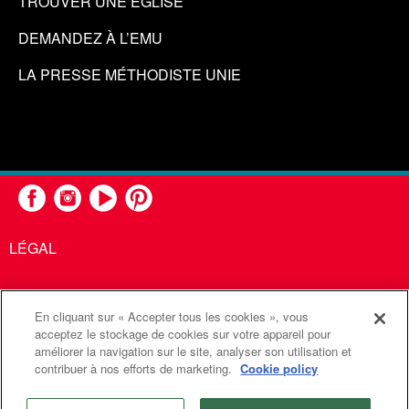
TROUVER UNE ÉGLISE
DEMANDEZ À L’EMU
LA PRESSE MÉTHODISTE UNIE
LÉGAL
En cliquant sur « Accepter tous les cookies », vous
United Methodist Communications est une agence de l'Église
acceptez le stockage de cookies sur votre appareil pour
améliorer la navigation sur le site, analyser son utilisation et
Méthodiste Unie
contribuer à nos efforts de marketing.
Cookie policy
©2026
Communications Méthodistes Unies. Tous droits
réservés