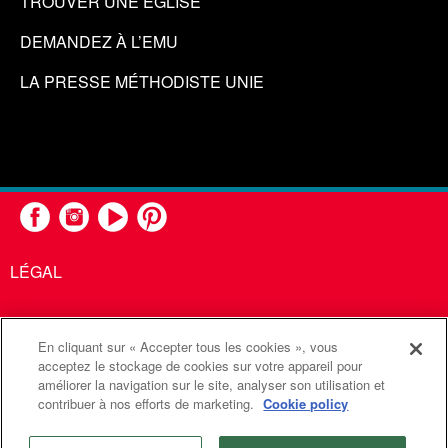
TROUVER UNE ÉGLISE
DEMANDEZ À L’EMU
LA PRESSE MÉTHODISTE UNIE
LÉGAL
En cliquant sur « Accepter tous les cookies », vous
United Methodist Communications est une agence de l'Église
acceptez le stockage de cookies sur votre appareil pour
améliorer la navigation sur le site, analyser son utilisation et
Méthodiste Unie
contribuer à nos efforts de marketing.
Cookie policy
©2026
Communications Méthodistes Unies. Tous droits
réservés