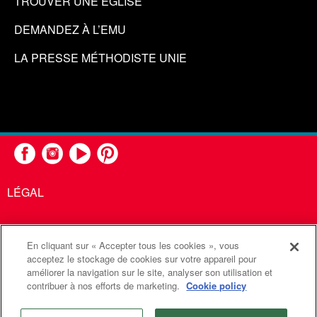
TROUVER UNE ÉGLISE
DEMANDEZ À L’EMU
LA PRESSE MÉTHODISTE UNIE
LÉGAL
En cliquant sur « Accepter tous les cookies », vous
United Methodist Communications est une agence de l'Église
acceptez le stockage de cookies sur votre appareil pour
améliorer la navigation sur le site, analyser son utilisation et
Méthodiste Unie
contribuer à nos efforts de marketing.
Cookie policy
©2026
Communications Méthodistes Unies. Tous droits
réservés