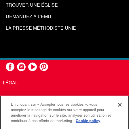
TROUVER UNE ÉGLISE
DEMANDEZ À L’EMU
LA PRESSE MÉTHODISTE UNIE
LÉGAL
En cliquant sur « Accepter tous les cookies », vous
United Methodist Communications est une agence de l'Église
acceptez le stockage de cookies sur votre appareil pour
améliorer la navigation sur le site, analyser son utilisation et
Méthodiste Unie
contribuer à nos efforts de marketing.
Cookie policy
©2026
Communications Méthodistes Unies. Tous droits