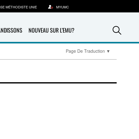
SSE MÉTHODISTE UNIE
MYUMC
Sea
ANDISSONS
NOUVEAU SUR L’EMU?
Page De Traduction
▼