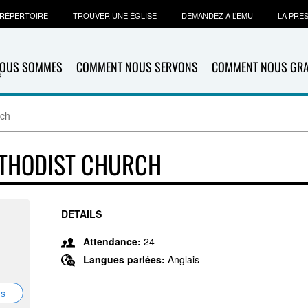
RÉPERTOIRE
TROUVER UNE ÉGLISE
DEMANDEZ À L’EMU
LA PRE
NOUS SOMMES
COMMENT NOUS SERVONS
COMMENT NOUS GR
rch
ETHODIST CHURCH
DETAILS
,
Attendance:
24
Langues parlées:
Anglais
ns