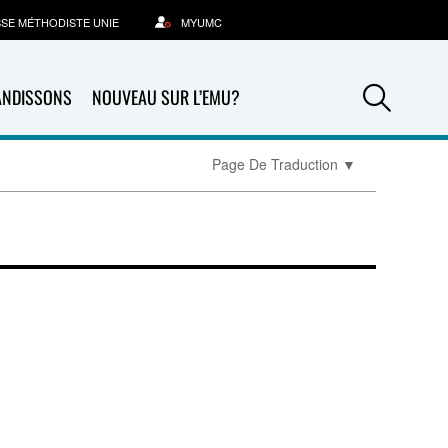
SSE MÉTHODISTE UNIE
MYUMC
Sea
ANDISSONS
NOUVEAU SUR L’EMU?
Page De Traduction
▼