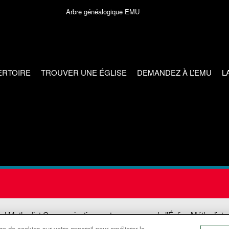
Arbre généalogique EMU
ERTOIRE
TROUVER UNE ÉGLISE
DEMANDEZ À L’EMU
L
ed Methodist Communications est une agence de l'Église Méthodiste
e de cookies sur votre appareil pour améliorer la