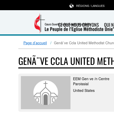
RÉGIONS / LANGUES
CE QUE NOUS CROYONS
QUI 
Page d’accueil
Genã¨ve Ccla United Methodist Chur
GENÃ¨VE CCLA UNITED MET
EEM Gen ve /n Centre
Paroissial
United States