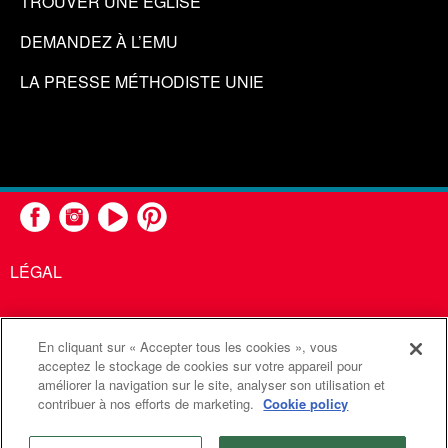
TROUVER UNE ÉGLISE
DEMANDEZ À L’EMU
LA PRESSE MÉTHODISTE UNIE
LÉGAL
En cliquant sur « Accepter tous les cookies », vous
United Methodist Communications est une agence de l'Église
acceptez le stockage de cookies sur votre appareil pour
améliorer la navigation sur le site, analyser son utilisation et
Méthodiste Unie
contribuer à nos efforts de marketing.
Cookie policy
©2026
Communications Méthodistes Unies. Tous droits
réservés