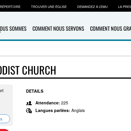
RÉPERTOIRE
TROUVER UNE ÉGLISE
DEMANDEZ À L’EMU
LA PRE
NOUS SOMMES
COMMENT NOUS SERVONS
COMMENT NOUS GR
ODIST CHURCH
rt
DETAILS
Attendance:
225
Langues parlées:
Anglais
ns