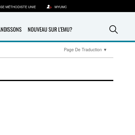
SSE MÉTHODISTE UNIE
MYUMC
Sea
ANDISSONS
NOUVEAU SUR L’EMU?
Page De Traduction
▼