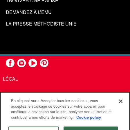
TROUVER UNE ÉGLISE
DEMANDEZ À L’EMU
LA PRESSE MÉTHODISTE UNIE
LÉGAL
En cliquant sur « Accepter tous les cookies », vous
United Methodist Communications est une agence de l'Église
acceptez le stockage de cookies sur votre appareil pour
améliorer la navigation sur le site, analyser son utilisation et
Méthodiste Unie
contribuer à nos efforts de marketing.
Cookie policy
©2026
Communications Méthodistes Unies. Tous droits
réservés