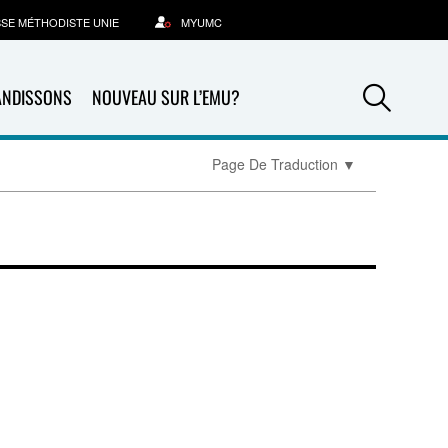
SSE MÉTHODISTE UNIE
MYUMC
Sea
ANDISSONS
NOUVEAU SUR L’EMU?
Page De Traduction
▼