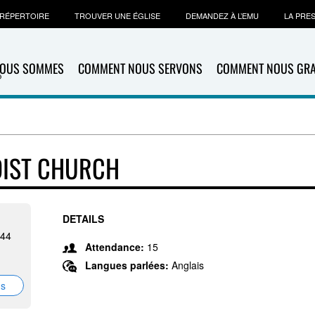
RÉPERTOIRE
TROUVER UNE ÉGLISE
DEMANDEZ À L’EMU
LA PRE
NOUS SOMMES
COMMENT NOUS SERVONS
COMMENT NOUS GR
DIST CHURCH
DETAILS
544
Attendance:
15
Langues parlées:
Anglais
ns