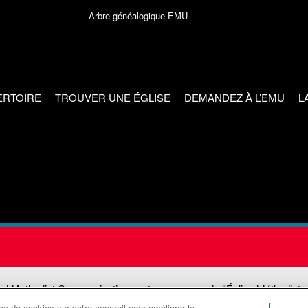
Arbre généalogique EMU
ERTOIRE
TROUVER UNE ÉGLISE
DEMANDEZ À L’EMU
L
ed Methodist Communications est une agence de l'Église Méthodiste
e de cookies sur votre appareil pour améliorer la