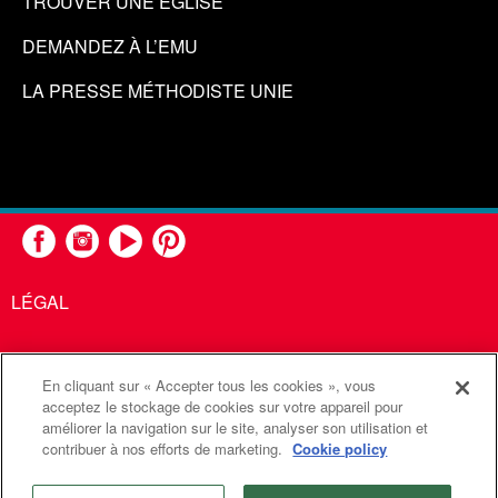
TROUVER UNE ÉGLISE
DEMANDEZ À L’EMU
LA PRESSE MÉTHODISTE UNIE
LÉGAL
En cliquant sur « Accepter tous les cookies », vous
United Methodist Communications est une agence de l'Église
acceptez le stockage de cookies sur votre appareil pour
améliorer la navigation sur le site, analyser son utilisation et
Méthodiste Unie
contribuer à nos efforts de marketing.
Cookie policy
©2026
Communications Méthodistes Unies. Tous droits
réservés