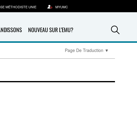
SSE MÉTHODISTE UNIE
MYUMC
Sea
ANDISSONS
NOUVEAU SUR L’EMU?
Page De Traduction
▼