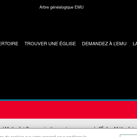
Arbre généalogique EMU
ERTOIRE
TROUVER UNE ÉGLISE
DEMANDEZ À L’EMU
L
ed Methodist Communications est une agence de l'Église Méthodiste
e de cookies sur votre appareil pour améliorer la