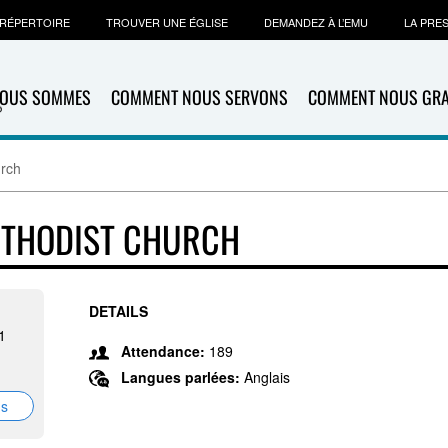
RÉPERTOIRE
TROUVER UNE ÉGLISE
DEMANDEZ À L’EMU
LA PRE
NOUS SOMMES
COMMENT NOUS SERVONS
COMMENT NOUS GR
urch
ETHODIST CHURCH
DETAILS
1
Attendance:
189
Langues parlées:
Anglais
ns