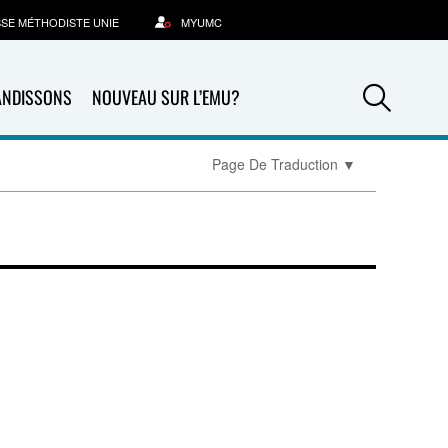
SSE MÉTHODISTE UNIE
MYUMC
Sea
ANDISSONS
NOUVEAU SUR L’EMU?
Page De Traduction
▼