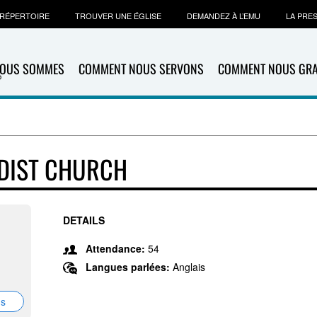
RÉPERTOIRE
TROUVER UNE ÉGLISE
DEMANDEZ À L’EMU
LA PRE
NOUS SOMMES
COMMENT NOUS SERVONS
COMMENT NOUS GR
DIST CHURCH
DETAILS
Attendance:
54
Langues parlées:
Anglais
ns