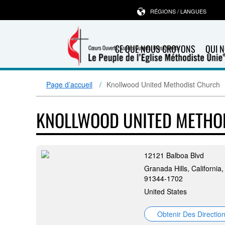
RÉGIONS / LANGUES
CE QUE NOUS CROYONS
QUI 
Page d’accueil
Knollwood United Methodist Church
KNOLLWOOD UNITED METHO
12121 Balboa Blvd
Granada Hills, California,
91344-1702
United States
Obtenir Des Directio