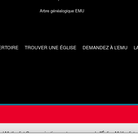
Arbre généalogique EMU
ERTOIRE
TROUVER UNE ÉGLISE
DEMANDEZ À L’EMU
L
ed Methodist Communications est une agence de l'Église Méthodiste