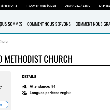
RÉPERTOIRE
TROUVER UNE ÉGLISE
DEMANDEZ À L’EMU
LA PRE
NOUS SOMMES
COMMENT NOUS SERVONS
COMMENT NOUS GR
Church
ED METHODIST CHURCH
DETAILS
Attendance:
94
27
Langues parlées:
Anglais
ns