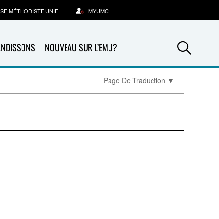
SSE MÉTHODISTE UNIE
MYUMC
Sea
ANDISSONS
NOUVEAU SUR L’EMU?
Page De Traduction
▼