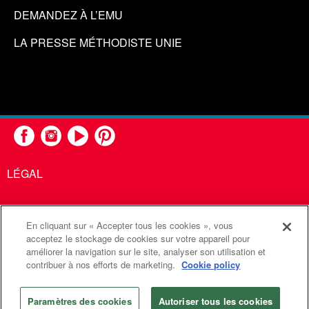
DEMANDEZ À L’EMU
LA PRESSE MÉTHODISTE UNIE
LÉGAL
En cliquant sur « Accepter tous les cookies », vous
United Methodist Communications est une agence de l'Église
acceptez le stockage de cookies sur votre appareil pour
améliorer la navigation sur le site, analyser son utilisation et
Méthodiste Unie
contribuer à nos efforts de marketing.
Cookie policy
©2026
Communications Méthodistes Unies. Tous droits
réservés
Paramètres des cookies
Autoriser tous les cookies