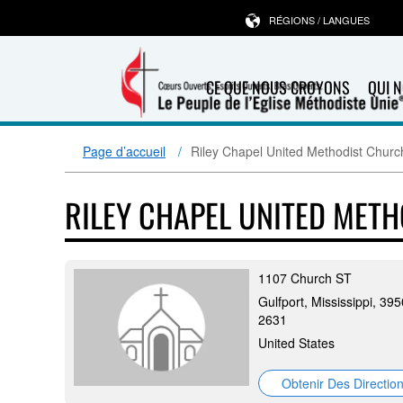
RÉGIONS / LANGUES
CE QUE NOUS CROYONS
QUI 
Page d’accueil
Riley Chapel United Methodist Churc
RILEY CHAPEL UNITED MET
1107 Church ST
Gulfport, Mississippi, 39
2631
United States
Obtenir Des Directio