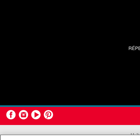
RÉP
Unit