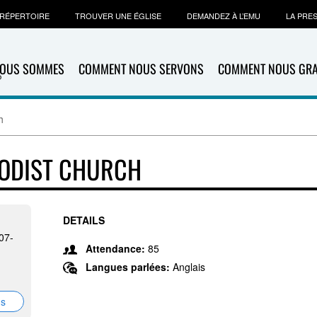
RÉPERTOIRE
TROUVER UNE ÉGLISE
DEMANDEZ À L’EMU
LA PRE
NOUS SOMMES
COMMENT NOUS SERVONS
COMMENT NOUS GR
h
HODIST CHURCH
DETAILS
507-
Attendance:
85
Langues parlées:
Anglais
ns