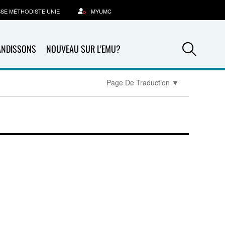
SSE MÉTHODISTE UNIE
MYUMC
Sea
ANDISSONS
NOUVEAU SUR L’EMU?
Page De Traduction
▼