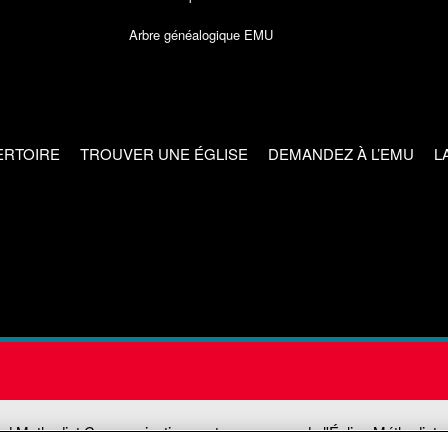
Arbre généalogique EMU
ERTOIRE
TROUVER UNE ÉGLISE
DEMANDEZ À L’EMU
L
ed Methodist Communications est une agence de l'Église Méthodiste