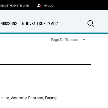
SSE MÉTHODISTE UNIE
MYUMC
Sea
ANDISSONS
NOUVEAU SUR L’EMU?
Page De Traduction
▼
trance, Accessible Restroom, Parking