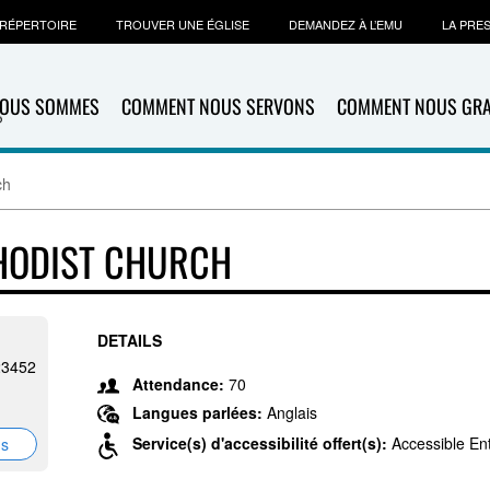
RÉPERTOIRE
TROUVER UNE ÉGLISE
DEMANDEZ À L’EMU
LA PRE
NOUS SOMMES
COMMENT NOUS SERVONS
COMMENT NOUS GR
ch
THODIST CHURCH
DETAILS
 23452
Attendance:
70
Langues parlées:
Anglais
Service(s) d'accessibilité offert(s):
Accessible En
ns