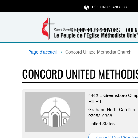
RÉGIONS / LANGUES
CE QUE NOUS CROYONS
QUI 
Page d’accueil
Concord United Methodist Church
CONCORD UNITED METHODI
4462 E Greensboro Chap
Hill Rd
Graham, North Carolina,
27253-9368
United States
Obtenir Des Directio