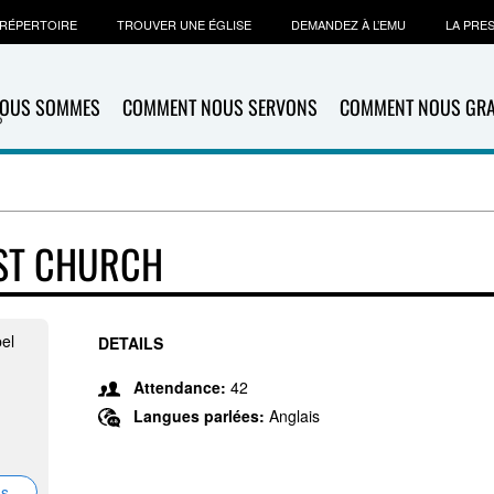
RÉPERTOIRE
TROUVER UNE ÉGLISE
DEMANDEZ À L’EMU
LA PRE
NOUS SOMMES
COMMENT NOUS SERVONS
COMMENT NOUS GR
ST CHURCH
el
DETAILS
Attendance:
42
Langues parlées:
Anglais
ns