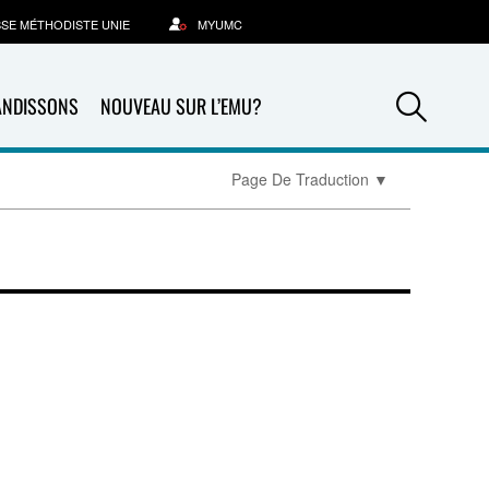
SSE MÉTHODISTE UNIE
MYUMC
Sea
ANDISSONS
NOUVEAU SUR L’EMU?
Page De Traduction
▼