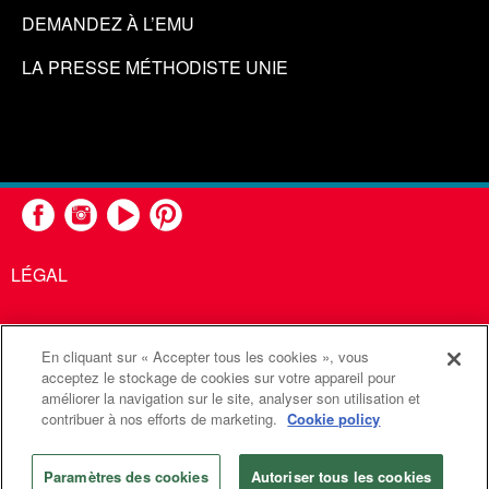
DEMANDEZ À L’EMU
LA PRESSE MÉTHODISTE UNIE
LÉGAL
En cliquant sur « Accepter tous les cookies », vous
United Methodist Communications est une agence de l'Église
acceptez le stockage de cookies sur votre appareil pour
améliorer la navigation sur le site, analyser son utilisation et
Méthodiste Unie
contribuer à nos efforts de marketing.
Cookie policy
©2026
Communications Méthodistes Unies. Tous droits
réservés
Paramètres des cookies
Autoriser tous les cookies