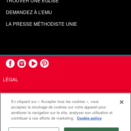
TROUVER UNE ÉGLISE
DEMANDEZ À L’EMU
LA PRESSE MÉTHODISTE UNIE
LÉGAL
En cliquant sur « Accepter tous les cookies », vous
United Methodist Communications est une agence de l'Église
acceptez le stockage de cookies sur votre appareil pour
améliorer la navigation sur le site, analyser son utilisation et
Méthodiste Unie
contribuer à nos efforts de marketing.
Cookie policy
©2026
Communications Méthodistes Unies. Tous droits
réservés