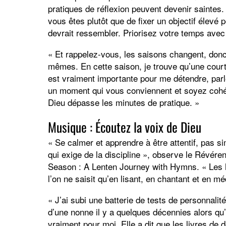
pratiques de réflexion peuvent devenir saintes
vous êtes plutôt que de fixer un objectif élevé 
devrait ressembler. Priorisez votre temps avec
« Et rappelez-vous, les saisons changent, donc 
mêmes. En cette saison, je trouve qu’une court
est vraiment importante pour me détendre, parl
un moment qui vous conviennent et soyez cohér
Dieu dépasse les minutes de pratique. »
Musique : Écoutez la voix de Dieu
« Se calmer et apprendre à être attentif, pas s
qui exige de la discipline », observe le Révére
Season : A Lenten Journey with Hymns. « Les h
l’on ne saisit qu’en lisant, en chantant et en mé
« J’ai subi une batterie de tests de personnal
d’une nonne il y a quelques décennies alors qu’e
vraiment pour moi. Elle a dit que les livres de 