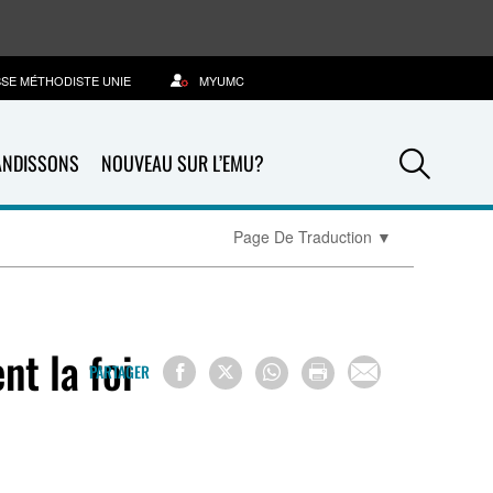
SSE MÉTHODISTE UNIE
MYUMC
Sea
ANDISSONS
NOUVEAU SUR L’EMU?
Page De Traduction
▼
nt la foi
PARTAGER