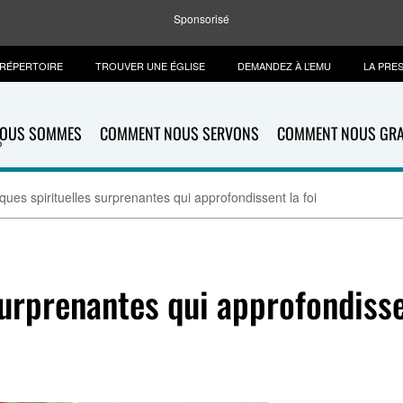
Sponsorisé
RÉPERTOIRE
TROUVER UNE ÉGLISE
DEMANDEZ À L’EMU
LA PRE
NOUS SOMMES
COMMENT NOUS SERVONS
COMMENT NOUS GR
iques spirituelles surprenantes qui approfondissent la foi
surprenantes qui approfondisse