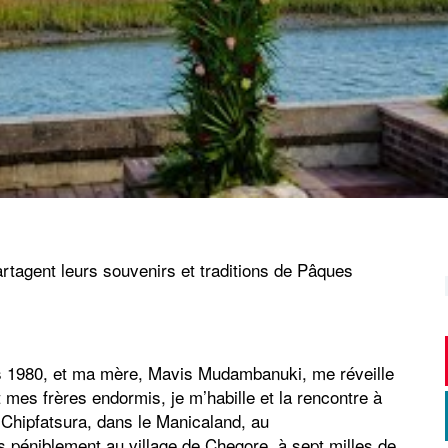
rtagent leurs souvenirs et traditions de Pâques
es 1980, et ma mère, Mavis Mudambanuki, me réveille
mes frères endormis, je m’habille et la rencontre à
 Chipfatsura, dans le Manicaland, au
 péniblement au village de Chegore, à sept milles de