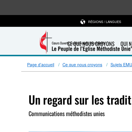
RÉGIONS / LANGUES
CE QUE NOUS CROYONS
QUI 
Page d’accueil
Ce que nous croyons
Sujets EM
Un regard sur les tradi
Communications méthodistes unies