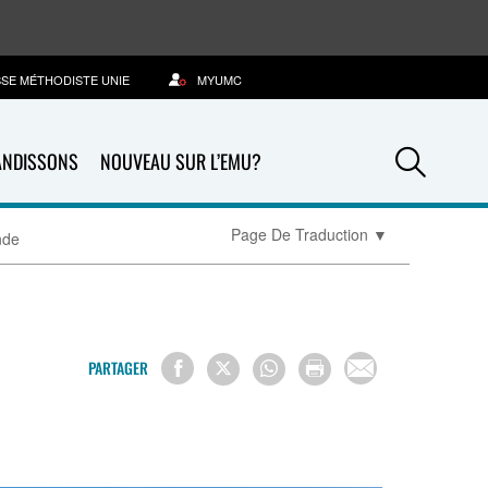
SSE MÉTHODISTE UNIE
MYUMC
Sea
ANDISSONS
NOUVEAU SUR L’EMU?
Page De Traduction
▼
nde
PARTAGER