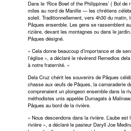
Dans le ‘Rice Bowl of the Philippines’ ( Bol de 
miles au nord de Manille — les chrétiens célèb
soleil. Traditionnellement, vers 4h30 du matin,
Pâques ensemble. Les gens se rassemblent au bor
rizière, devant les montagnes ou dans le jardin
Pâques désigné.
« Cela donne beaucoup d’importance et de sens
l’église », a déclaré le révérend Remedios del
à notre fraternité. »
Dela Cruz chérit les souvenirs de Pâques céléb
chasse aux œufs de Pâques, la camaraderie du p
comprenaient un plongeon ensemble dans la riv
méthodistes unis appelée Dumagats à Malinaw,
Pâques au bord de la rivière.
« Nous descendons dans la rivière. L’aube est l
rivière », a déclaré le pasteur Daryll Joe Me