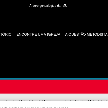
Árvore genealógica da IMU
CTÓRIO
ENCONTRE UMA IGREJA
A QUESTÃO METODISTA
unicações Metodistas Unidas é uma agência da Igreja Metodista U
o de cookies no seu dispositivo para melhorar a