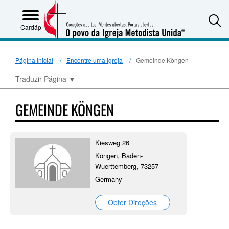
S
Cardápio
Página inicial
Encontre uma Igreja
Gemeinde Köngen
Traduzir Página
▼
GEMEINDE KÖNGEN
Kiesweg 26
Köngen, Baden-
Wuerttemberg, 73257
Germany
Obter Direções