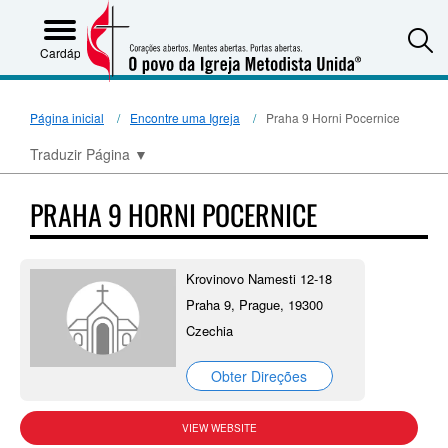
S
Cardápio
Página inicial
Encontre uma Igreja
Praha 9 Horni Pocernice
Traduzir Página
▼
PRAHA 9 HORNI POCERNICE
Krovinovo Namesti 12-18
Praha 9, Prague, 19300
Czechia
Obter Direções
VIEW WEBSITE