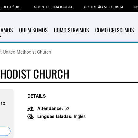
DIRECTÓRIO
ENCONTRE UMA IGREJA
A QUESTÃO METODISTA
N
ITAMOS
QUEM SOMOS
COMO SERVIMOS
COMO CRESCEMOS
 United Methodist Church
THODIST CHURCH
DETAILS
610-
Attendance:
52
Línguas faladas:
Inglês