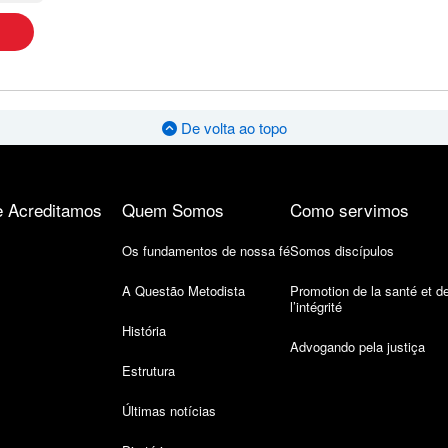
De volta ao topo
 Acreditamos
Quem Somos
Como servimos
Os fundamentos de nossa fé
Somos discípulos
A Questão Metodista
Promotion de la santé et d
l’intégrité
História
Advogando pela justiça
Estrutura
Últimas notícias