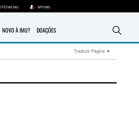
OTÍCIAS MU
MYUMC
Sea
NOVO À IMU?
DOAÇÕES
Traduzir Página
▼