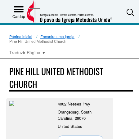
S
Cardápio
Página inicial
Encontre uma Igreja
Pine Hill United Methodist Church
Traduzir Página
▼
PINE HILL UNITED METHODIST
CHURCH
4002 Neeses Hwy
Orangeburg, South
Carolina, 29070
United States