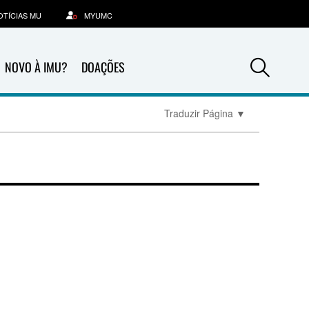
OTÍCIAS MU
MYUMC
Sea
NOVO À IMU?
DOAÇÕES
Traduzir Página
▼