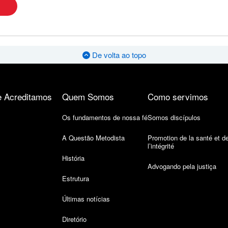
De volta ao topo
 Acreditamos
Quem Somos
Como servimos
Os fundamentos de nossa fé
Somos discípulos
A Questão Metodista
Promotion de la santé et d
l’intégrité
História
Advogando pela justiça
Estrutura
Últimas notícias
Diretório