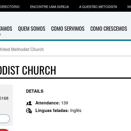
DIRECTÓRIO
ENCONTRE UMA IGREJA
A QUESTÃO METODISTA
N
ITAMOS
QUEM SOMOS
COMO SERVIMOS
COMO CRESCEMOS
United Methodist Church
HODIST CHURCH
DETAILS
-0168
Attendance:
139
Línguas faladas:
Inglês