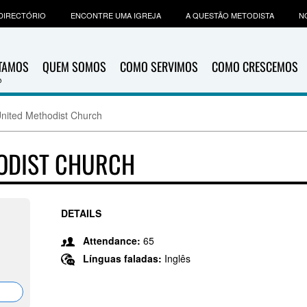
DIRECTÓRIO
ENCONTRE UMA IGREJA
A QUESTÃO METODISTA
N
ITAMOS
QUEM SOMOS
COMO SERVIMOS
COMO CRESCEMOS
United Methodist Church
HODIST CHURCH
DETAILS
Attendance:
65
Línguas faladas:
Inglês