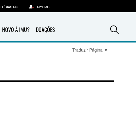
OTÍCIAS MU
MYUMC
Sea
NOVO À IMU?
DOAÇÕES
Traduzir Página
▼