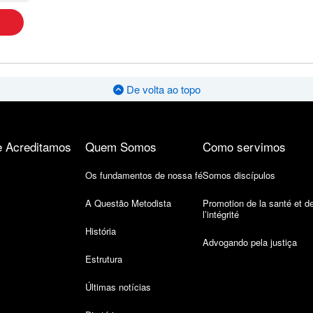
De volta ao topo
 Acreditamos
Quem Somos
Como servimos
Os fundamentos de nossa fé
Somos discípulos
A Questão Metodista
Promotion de la santé et d
l’intégrité
História
Advogando pela justiça
Estrutura
Últimas notícias