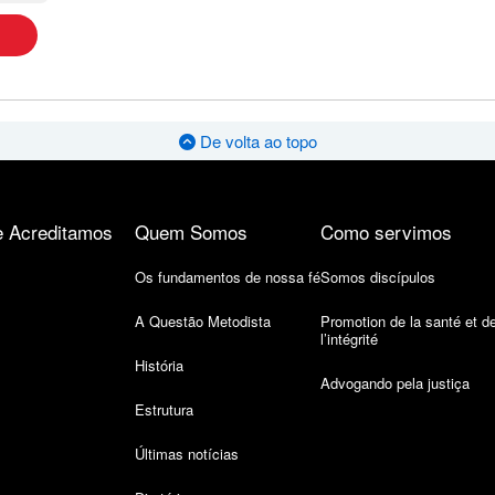
De volta ao topo
 Acreditamos
Quem Somos
Como servimos
Os fundamentos de nossa fé
Somos discípulos
A Questão Metodista
Promotion de la santé et d
l’intégrité
História
Advogando pela justiça
Estrutura
Últimas notícias