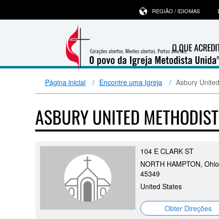
REGIÃO / IDIOMAS
O QUE ACRED
Página inicial
Encontre uma Igreja
Asbury Unite
ASBURY UNITED METHODIS
104 E CLARK ST
NORTH HAMPTON, Ohio
45349
United States
Obter Direções