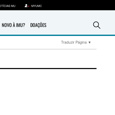
OTÍCIAS MU
MYUMC
Sea
NOVO À IMU?
DOAÇÕES
Traduzir Página
▼