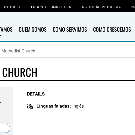
DIRECTÓRIO
ENCONTRE UMA IGREJA
A QUESTÃO METODISTA
N
ITAMOS
QUEM SOMOS
COMO SERVIMOS
COMO CRESCEMOS
d Methodist Church
T CHURCH
DETAILS
,
Línguas faladas:
Inglês