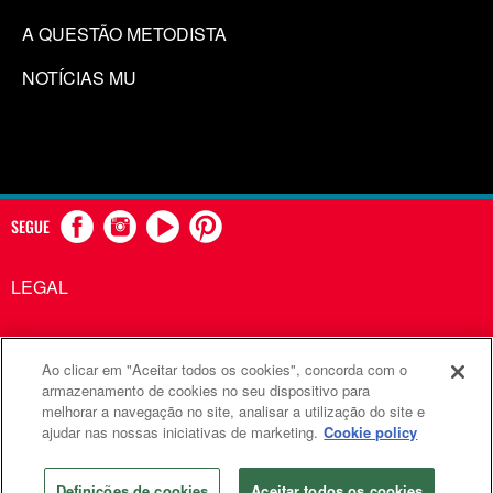
A QUESTÃO METODISTA
NOTÍCIAS MU
SEGUE
LEGAL
Ao clicar em "Aceitar todos os cookies", concorda com o
Comunicações Metodistas Unidas é uma agência da Igreja
armazenamento de cookies no seu dispositivo para
melhorar a navegação no site, analisar a utilização do site e
Metodista Unida
ajudar nas nossas iniciativas de marketing.
Cookie policy
©2026
Comunicações Metodistas Unidas. Todos os direitos
reservados
Definições de cookies
Aceitar todos os cookies