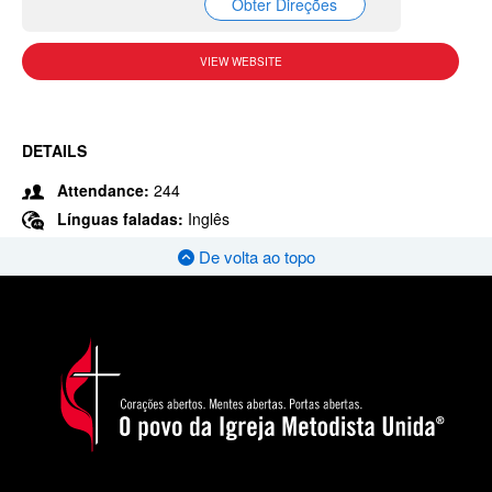
Obter Direções
VIEW WEBSITE
DETAILS
Attendance:
244
Línguas faladas:
Inglês
De volta ao topo