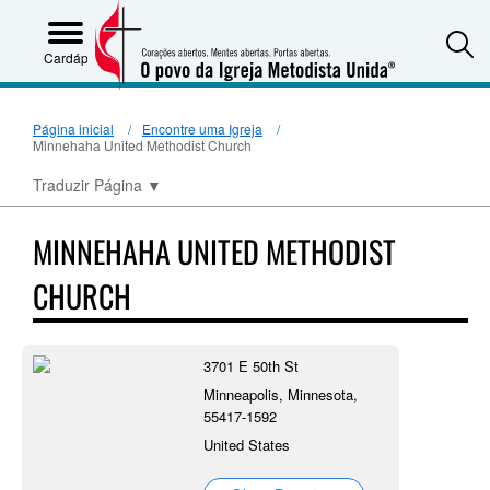
S
Cardápio
Página inicial
Encontre uma Igreja
Minnehaha United Methodist Church
Traduzir Página
▼
MINNEHAHA UNITED METHODIST
CHURCH
3701 E 50th St
Minneapolis, Minnesota,
55417-1592
United States