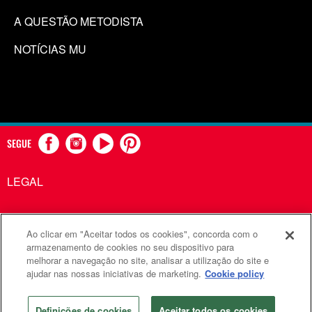
A QUESTÃO METODISTA
NOTÍCIAS MU
SEGUE
LEGAL
Ao clicar em "Aceitar todos os cookies", concorda com o
Comunicações Metodistas Unidas é uma agência da Igreja
armazenamento de cookies no seu dispositivo para
melhorar a navegação no site, analisar a utilização do site e
Metodista Unida
ajudar nas nossas iniciativas de marketing.
Cookie policy
©2026
Comunicações Metodistas Unidas. Todos os direitos
reservados
Definições de cookies
Aceitar todos os cookies