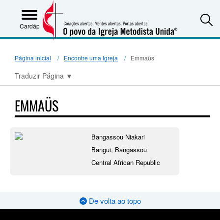
S
Cardápio
Página inicial
Encontre uma Igreja
Emmaüs
Traduzir Página
▼
EMMAÜS
Bangassou Niakari
Bangui, Bangassou
Central African Republic
De volta ao topo